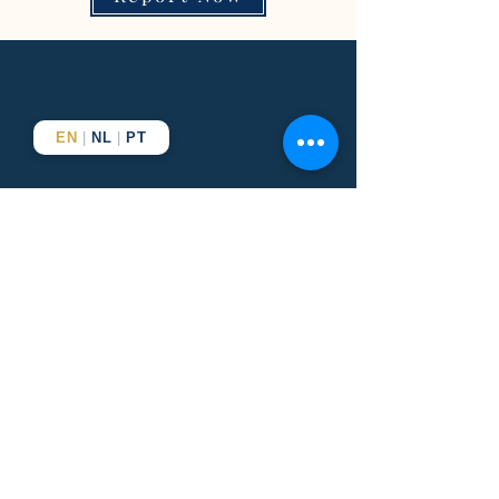
EN
|
NL
|
PT
Business solutions, elevated
results
From company formation to brand