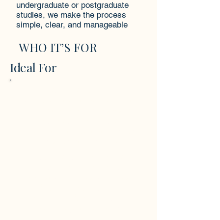
undergraduate or postgraduate
studies, we make the process
simple, clear, and manageable
WHO IT’S FOR
Ideal For
Registos desorganizados
dificultam o acompanhamento
preciso de receitas, despesas,
faturas e pagamentos,
levando à confusão sobre a sua
real situação financeira.
Registos desorganizados
dificultam o acompanhamento
preciso de receitas, despesas,
faturas e pagamentos,
levando à confusão sobre a sua
real situação financeira.