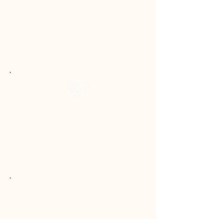
Registos desorganizados
dificultam o acompanhamento
preciso de receitas, despesas,
faturas e pagamentos,
levando à confusão sobre a sua
real situação financeira.
Registos desorganizados
dificultam o acompanhamento
preciso de receitas, despesas,
faturas e pagamentos,
levando à confusão sobre a sua
real situação financeira.
Registos desorganizados