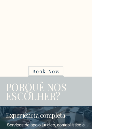
Begin Your Study Abroad
Journey
Take the first step toward your
future in Europe with expert
guidance tailored to your goals.
We simplify the process,
support your decisions, and
help you move forward with
confidence.
Book Now
PORQUÊ NOS
ESCOLHER?
Experiência completa
Serviços de apoio jurídico, contabilístico e