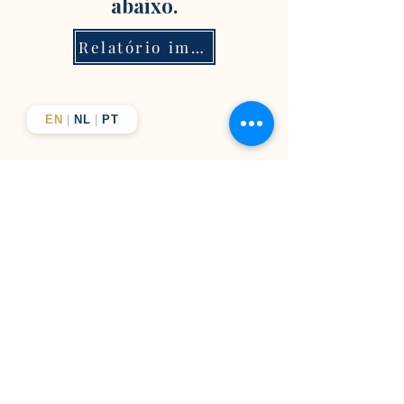
abaixo.
Relatório imediato
EN
|
NL
|
PT