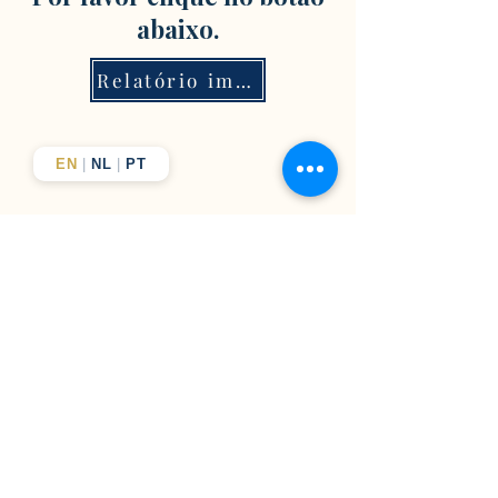
abaixo.
Relatório imediato
EN
|
NL
|
PT